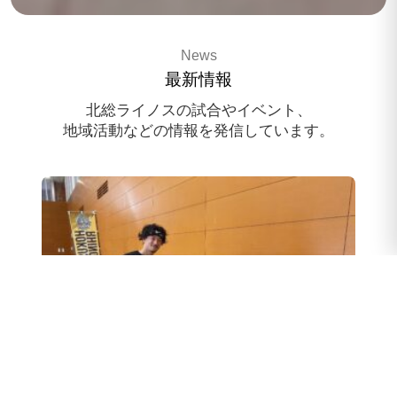
3x3 pro basketballteam
News
HOKUSO RHINOS
最新情報
スポンサー様募集中
北総ライノスの試合やイベント、
地域活動などの情報を発信しています。
スクール体験会のお申込み