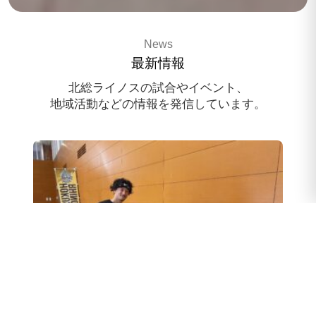
3x3 pro basketballteam
News
HOKUSO RHINOS
最新情報
スポンサー様募集中
北総ライノスの試合やイベント、
地域活動などの情報を発信しています。
スクール体験会のお申込み