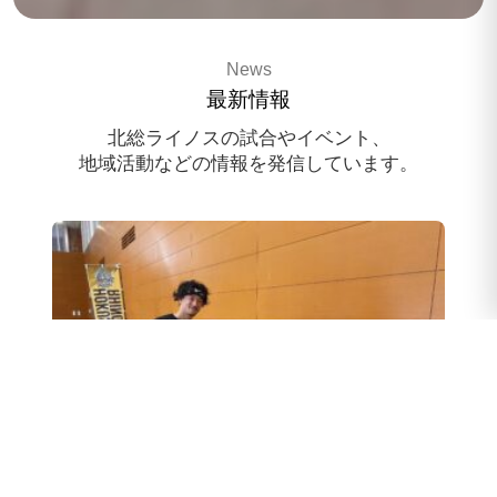
3x3 pro basketballteam
News
HOKUSO RHINOS
最新情報
スポンサー様募集中
北総ライノスの試合やイベント、
地域活動などの情報を発信しています。
スクール体験会のお申込み