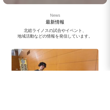
3x3 pro basketballteam
News
HOKUSO RHINOS
最新情報
スポンサー様募集中
北総ライノスの試合やイベント、
地域活動などの情報を発信しています。
スクール体験会のお申込み