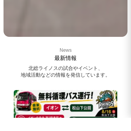
3x3 pro basketballteam
News
HOKUSO RHINOS
最新情報
スポンサー様募集中
北総ライノスの試合やイベント、
地域活動などの情報を発信しています。
スクール体験会のお申込み