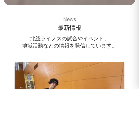
3x3 pro basketballteam
News
HOKUSO RHINOS
最新情報
スポンサー様募集中
北総ライノスの試合やイベント、
地域活動などの情報を発信しています。
スクール体験会のお申込み