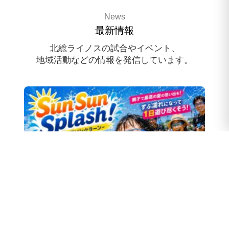
3x3 pro basketballteam
News
HOKUSO RHINOS
最新情報
スポンサー様募集中
北総ライノスの試合やイベント、
地域活動などの情報を発信しています。
スクール体験会のお申込み
2026.08.10
イベント