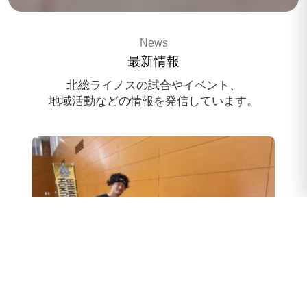
3x3 pro basketballteam
News
HOKUSO RHINOS
最新情報
スポンサー様募集中
北総ライノスの試合やイベント、
地域活動などの情報を発信しています。
スクール体験会のお申込み