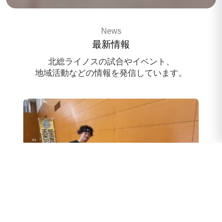
3x3 pro basketballteam
News
HOKUSO RHINOS
最新情報
スポンサー様募集中
北総ライノスの試合やイベント、
地域活動などの情報を発信しています。
スクール体験会のお申込み