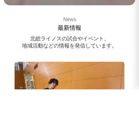
3x3 pro basketballteam
News
HOKUSO RHINOS
最新情報
スポンサー様募集中
北総ライノスの試合やイベント、
地域活動などの情報を発信しています。
スクール体験会のお申込み